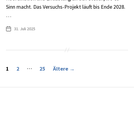
Sinn macht. Das Versuchs-Projekt läuft bis Ende 2028.
…
31. Juli 2025
Veröffentlichungsdatum
Seitennummerierung
…
1
2
25
Ältere
→
der
Beiträge