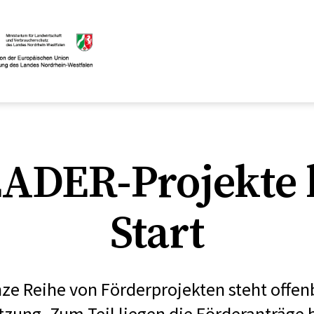
ADER-Projekte 
Start
nze Reihe von Förderprojekten steht offenb
zung. Zum Teil liegen die Förderanträge b