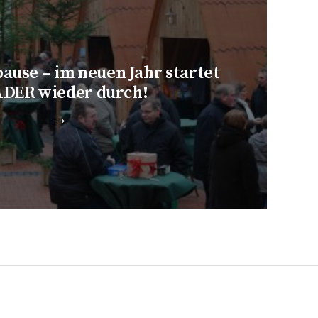
use – im neuen Jahr startet
DER wieder durch!
→