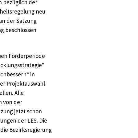
 bezüglich der
heitsregelung neu
an der Satzung
ng beschlossen
uen Förderperiode
cklungsstrategie“
achbessern“ in
der Projektauswahl
llen. Alle
h von der
tzung jetzt schon
ungen der LES. Die
 die Bezirksregierung