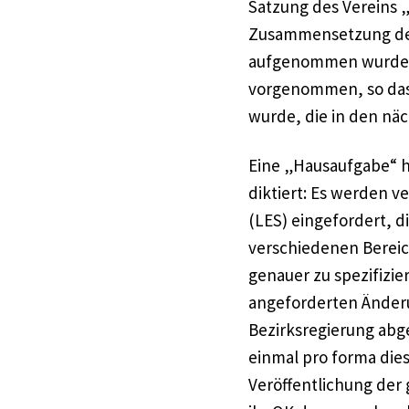
Satzung des Vereins
Zusammensetzung des
aufgenommen wurden.
vorgenommen, so das
wurde, die in den nä
Eine „Hausaufgabe“ h
diktiert: Es werden 
(LES) eingefordert, d
verschiedenen Bereich
genauer zu spezifizie
angeforderten Änder
Bezirksregierung abge
einmal pro forma die
Veröffentlichung der 