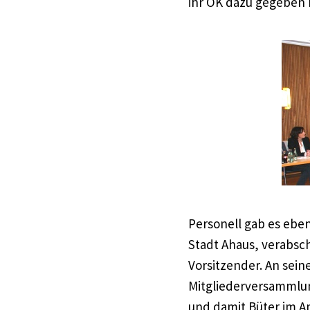
ihr OK dazu gegeben 
Personell gab es eben
Stadt Ahaus, verabsch
Vorsitzender. An sein
Mitgliederversammlun
und damit Büter im Am