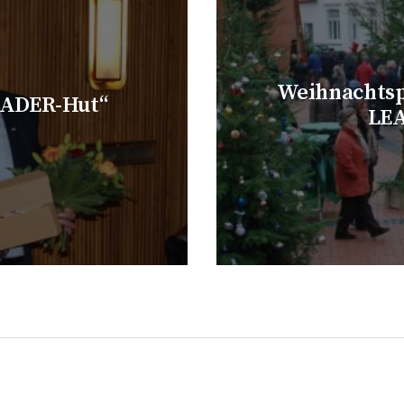
Weihnachtspa
EADER-Hut“
LEA