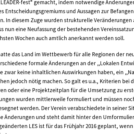
 „LEADER-fest“ gemacht, indem notwendige Änderungen
 Entscheidungsgremiums und Aussagen zur Befangen
 In diesem Zuge wurden strukturelle Veränderungen 
s nun eine Neufassung der bestehenden Vereinssatzu
chsten Wochen auch amtlich anerkannt werden soll.
atte das Land im Wettbewerb für alle Regionen der ne
verschiedene formale Änderungen an der „Lokalen Entwi
ie zwar keine inhaltlichen Auswirkungen haben, ein „N
en jedoch nötig machen. So galt es u.a., Kriterien bei 
ren oder eine Projektzeitplan für die Umsetzung zu erste
ungen wurden mittlerweile formuliert und müssen noc
segnet werden. Der Verein verabschiedete in seiner Si
se Änderungen und steht damit hinter den Umformulier
geänderten LES ist für das Frühjahr 2016 geplant, wenn