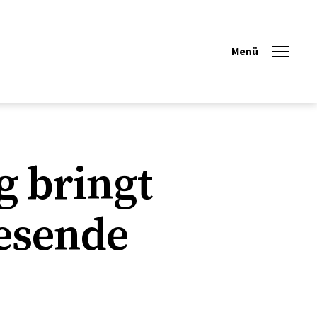
Menü
 bringt
esende