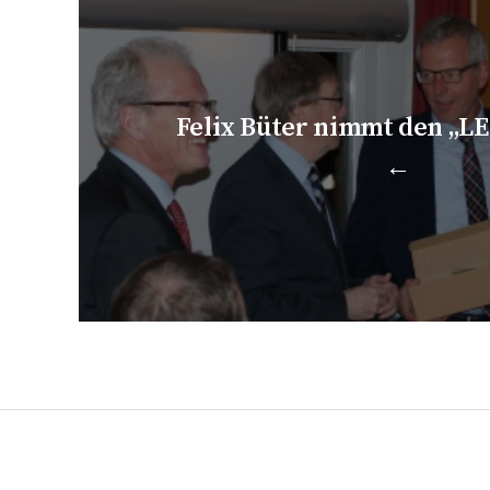
Felix Büter nimmt den „L
←